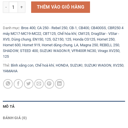
Dung dịch Vệ sinh Chế hòa khí Bình xăng con Họng ga Bét Phun Làm 
THÊM VÀO GIỎ HÀNG
Danh mục:
Bros 400
,
CA 250 - Rebel 250
,
CB-1
,
CB400
,
CB400SS
,
CBR250 4
máy MC17-MC19-MC22
,
CBT125
,
Chế hòa khí
,
CM125
,
DragStar - VStar -
XVS
,
Dùng chung
,
EN150, 125
,
GZ150, 125
,
Honda CG125
,
Hornet 250
,
Hornet 600
,
Hornet 919
,
Hornet dùng chung
,
LA
,
Magna 250
,
REBELL 250
,
SHADOW
,
STEED 400
,
SUZUKI WAGON R
,
VFR400R NC30
,
Virago XV250,
125
Thẻ:
Bình xăng con
,
Chế hoà khí
,
HONDA
,
SUZUKI
,
SUZUKI WAGON
,
XV250
,
YAMAHA
MÔ TẢ
ĐÁNH GIÁ (0)