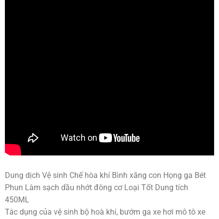
Dung dịch Vệ sinh Chế hòa khí Bình xăng con Họng ga Bét
Phun Làm sạch dầu nhớt đông cơ Loại Tốt Dung tích
450ML
Tác dụng của vệ sinh bộ hoà khí, bướm ga xe hơi mô tô xe