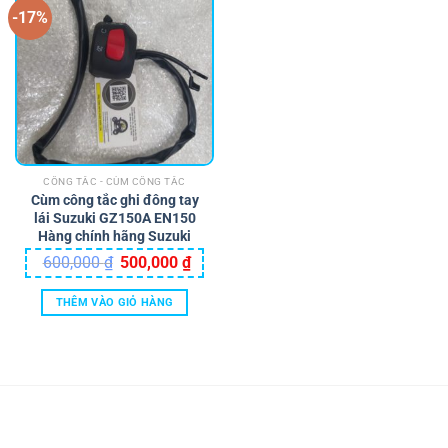
-17%
CÔNG TẮC - CÙM CÔNG TẮC
Cùm công tắc ghi đông tay
lái Suzuki GZ150A EN150
Hàng chính hãng Suzuki
Giá
Giá
600,000
₫
500,000
₫
gốc
hiện
là:
tại
600,000 ₫.
là:
THÊM VÀO GIỎ HÀNG
500,000 ₫.