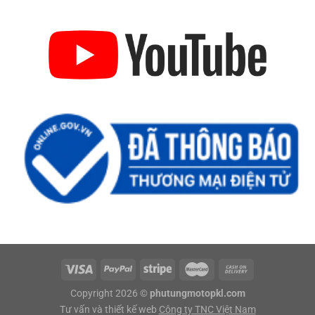
Copyright 2026 ©
phutungmotopkl.com
Tư vấn và thiết kế web
Công ty TNC Việt Nam