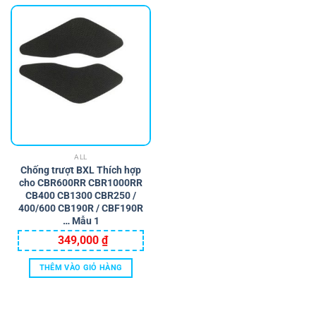
ALL
Chống trượt BXL Thích hợp
cho CBR600RR CBR1000RR
CB400 CB1300 CBR250 /
400/600 CB190R / CBF190R
… Mẫu 1
349,000
₫
THÊM VÀO GIỎ HÀNG