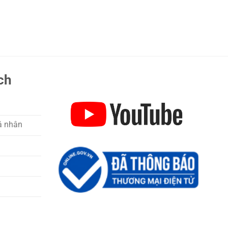
ch
á nhân