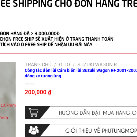
TRANG CHỦ
/
Ô TÔ
/
SUZUKI WAGON R
Công tắc đèn lùi Cảm biến lùi Suzuki Wagon R+ 2001-200
dòng xe tương ứng
200,000
₫