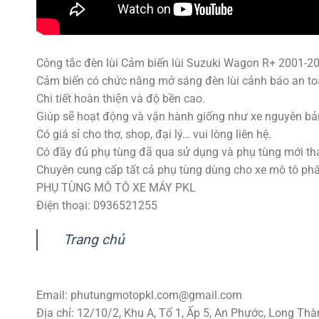
Công tắc đèn lùi Cảm biến lùi Suzuki Wagon R+ 2001-2
Cảm biến có chức năng mở sáng đèn lùi cảnh báo an to
Chi tiết hoàn thiện và độ bền cao.
Giúp sẽ hoạt động và vận hành giống như xe nguyên bả
Có giá sỉ cho thợ, shop, đại lý… vui lòng liên hệ.
Có đầy đủ phụ tùng đã qua sử dụng và phụ tùng mới tha
Chuyên cung cấp tất cả phụ tùng dùng cho xe mô tô phân k
PHỤ TÙNG MÔ TÔ XE MÁY PKL
Điện thoại: 0936521255
Trang chủ
Email:
phutungmotopkl.com@gmail.com
Địa chỉ: 12/10/2, Khu A, Tổ 1, Ấp 5, An Phước, Long Thà