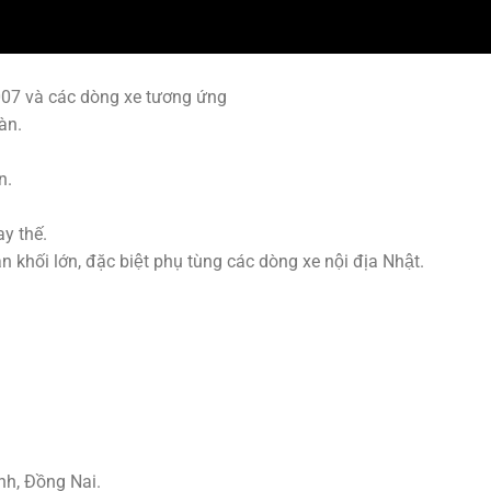
007 và các dòng xe tương ứng
àn.
n.
y thế.
hối lớn, đặc biệt phụ tùng các dòng xe nội địa Nhật.
nh, Đồng Nai.