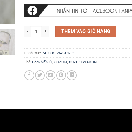
Công tắc đèn lùi Cảm biến lùi Suzuki Wagon R+ 2001-2007
THÊM VÀO GIỎ HÀNG
Danh mục:
SUZUKI WAGON R
Thẻ:
Cảm biến lùi
,
SUZUKI
,
SUZUKI WAGON