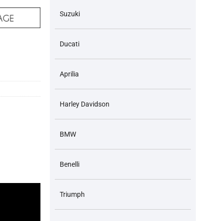
Suzuki
Ducati
 và các dòng xe tương ứng số lượng
Aprilia
Harley Davidson
BMW
Benelli
Triumph