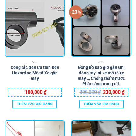
-23%
ALL
ALL
Công tắc đèn ưu tiên Đèn
Đồng hồ báo giờ gắn Ghi
Hazard xe Mô tô Xe gắn
đông tay lái xe mô tô xe
máy
máy … Chống thấm nước
Phát sáng trong tối.
Giá
Giá
100,000
₫
300,000
₫
230,000
₫
gốc
hiện
là:
tại
300,000 ₫.
là:
THÊM VÀO GIỎ HÀNG
THÊM VÀO GIỎ HÀNG
230,0