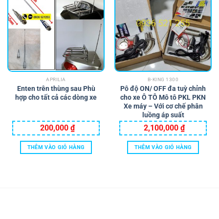
APRILIA
B-KING 1300
Enten trên thùng sau Phù
Pô độ ON/ OFF đa tuỳ chỉnh
hợp cho tất cả các dòng xe
cho xe Ô TÔ Mô tô PKL PKN
Xe máy – Với cơ chế phân
luồng áp suất
200,000
₫
2,100,000
₫
THÊM VÀO GIỎ HÀNG
THÊM VÀO GIỎ HÀNG