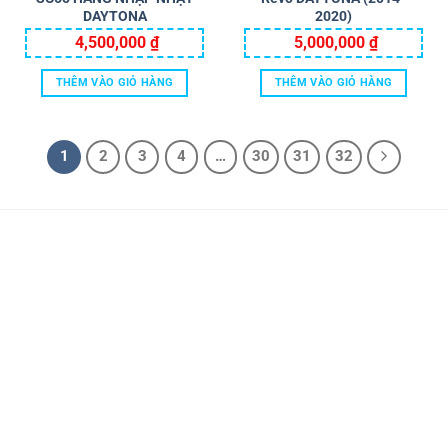
DAYTONA
2020)
4,500,000
₫
5,000,000
₫
THÊM VÀO GIỎ HÀNG
THÊM VÀO GIỎ HÀNG
1
2
3
4
…
30
31
32