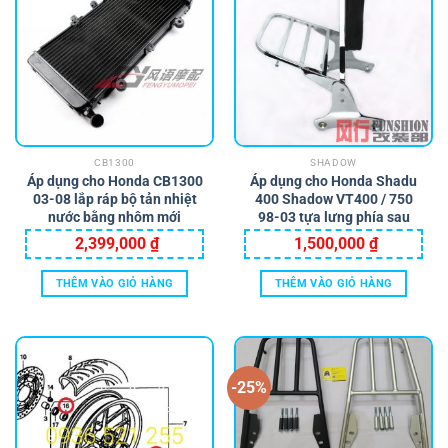
CB1300
SHADOW
Áp dụng cho Honda CB1300
Áp dụng cho Honda Shadu
03-08 lắp ráp bộ tản nhiệt
400 Shadow VT400 / 750
nước bằng nhôm mới
98-03 tựa lưng phía sau
2,399,000
₫
1,500,000
₫
THÊM VÀO GIỎ HÀNG
THÊM VÀO GIỎ HÀNG
-25%