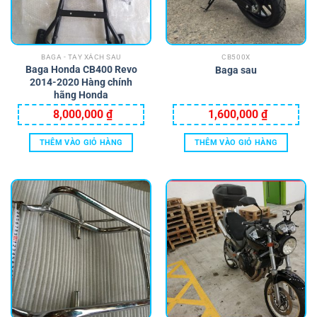
BAGA - TAY XÁCH SAU
CB500X
Baga Honda CB400 Revo
Baga sau
2014-2020 Hàng chính
hãng Honda
8,000,000
₫
1,600,000
₫
THÊM VÀO GIỎ HÀNG
THÊM VÀO GIỎ HÀNG