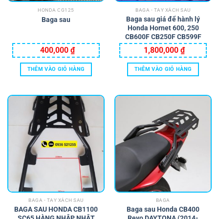
HONDA CG125
BAGA - TAY XÁCH SAU
Baga sau giá để hành lý
Baga sau
Honda Hornet 600, 250
CB600F CB250F CB599F
400,000
₫
1,800,000
₫
THÊM VÀO GIỎ HÀNG
THÊM VÀO GIỎ HÀNG
BAGA - TAY XÁCH SAU
BAGA
BAGA SAU HONDA CB1100
Baga sau Honda CB400
SC65 HÀNG NHẬP NHẬT
Revo DAYTONA (2014-