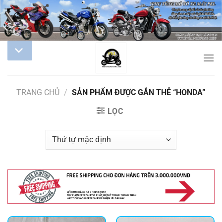
TRANG CHỦ
/
SẢN PHẨM ĐƯỢC GẮN THẺ “HONDA”
LỌC