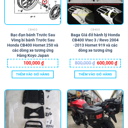
CB400
CB400
Bạc đạn bánh Trước Sau
Baga Giá đở hành lý Honda
Vòng bi bánh Trước Sau
CB400 Vtec 3 / Revo 2004
Honda CB400 Hornet 250 và
-2013 Hornet 919 và các
các dòng xe tương ứng
dòng xe tương ứng
Hàng Koyo Japan
Giá
Giá
100,000
₫
800,000
₫
600,000
₫
gốc
hiện
là:
tại
800,000 ₫.
là:
THÊM VÀO GIỎ HÀNG
THÊM VÀO GIỎ HÀNG
600,0