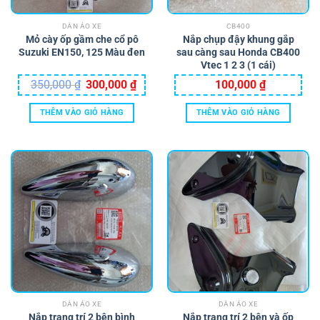
có
thể
DÀN ÁO XE
CB400
được
Mỏ cày ốp gầm che cổ pô
Nắp chụp đậy khung gắp
chọn
Suzuki EN150, 125 Màu đen
sau càng sau Honda CB400
trên
Vtec 1 2 3 (1 cái)
trang
Giá
Giá
350,000
₫
300,000
₫
100,000
₫
sản
gốc
hiện
là:
tại
phẩm
350,000 ₫.
là:
THÊM VÀO GIỎ HÀNG
THÊM VÀO GIỎ HÀNG
300,000 ₫.
DÀN ÁO XE
DÀN ÁO XE
Nắp trang trí 2 bên bình
Nắp trang trí 2 bên và ốp