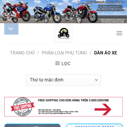
TRANG CHỦ
/
PHÂN LOẠI PHỤ TÙNG
/
DÀN ÁO XE
LỌC