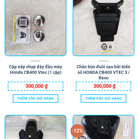
có
nhiều
biến
thể.
Các
tùy
chọn
có
thể
CB400
CB400
được
Cặp nắp chụp đậy đầu máy
Chắn bùn đuôi sau bắt biển
chọn
Honda CB400 Vtec (1 cặp)
số HONDA CB400 VTEC 3 /
trên
Revo
trang
300,000
₫
300,000
₫
sản
phẩm
THÊM VÀO GIỎ HÀNG
THÊM VÀO GIỎ HÀNG
-12%