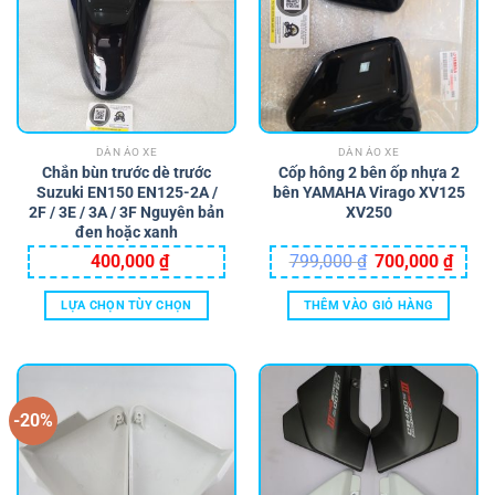
DÀN ÁO XE
DÀN ÁO XE
Chắn bùn trước dè trước
Cốp hông 2 bên ốp nhựa 2
Suzuki EN150 EN125-2A /
bên YAMAHA Virago XV125
2F / 3E / 3A / 3F Nguyên bản
XV250
đen hoặc xanh
Giá
Giá
400,000
₫
799,000
₫
700,000
₫
gốc
hiện
là:
tại
799,000 ₫.
là:
LỰA CHỌN TÙY CHỌN
THÊM VÀO GIỎ HÀNG
700,0
Sản
phẩm
này
có
-20%
nhiều
biến
thể.
Các