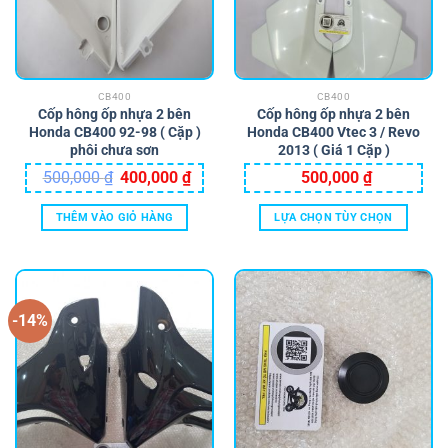
tùy
chọn
có
thể
CB400
CB400
được
Cốp hông ốp nhựa 2 bên
Cốp hông ốp nhựa 2 bên
chọn
Honda CB400 92-98 ( Cặp )
Honda CB400 Vtec 3 / Revo
trên
phôi chưa sơn
2013 ( Giá 1 Cặp )
trang
Giá
Giá
500,000
₫
400,000
₫
500,000
₫
sản
gốc
hiện
là:
tại
phẩm
500,000 ₫.
là:
THÊM VÀO GIỎ HÀNG
LỰA CHỌN TÙY CHỌN
400,000 ₫.
Sản
phẩm
này
có
-14%
nhiều
biến
thể.
Các
tùy
chọn