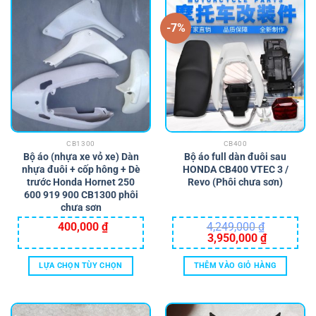
-7%
CB1300
CB400
Bộ áo (nhựa xe vỏ xe) Dàn
Bộ áo full dàn đuôi sau
nhựa đuôi + cốp hông + Dè
HONDA CB400 VTEC 3 /
trước Honda Hornet 250
Revo (Phôi chưa sơn)
600 919 900 CB1300 phôi
chưa sơn
400,000
₫
4,249,000
₫
Giá
Giá
3,950,000
₫
gốc
hiện
là:
tại
4,249,000 ₫.
là:
LỰA CHỌN TÙY CHỌN
THÊM VÀO GIỎ HÀNG
3,950,000 ₫
Sản
phẩm
này