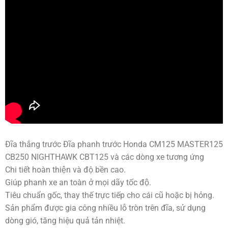
Đĩa thắng trước Đĩa phanh trước Honda CM125 MASTER125
CB250 NIGHTHAWK CBT125 và các dòng xe tương ứng
Chi tiết hoàn thiện và độ bền cao.
Giúp phanh xe an toàn ở mọi dãy tốc độ.
Tiêu chuẩn gốc, thay thế trực tiếp cho cái cũ hoặc bị hỏng.
Sản phẩm được gia công nhiều lỗ tròn trên đĩa, sử dụng
dòng gió, tăng hiệu quả tản nhiệt.