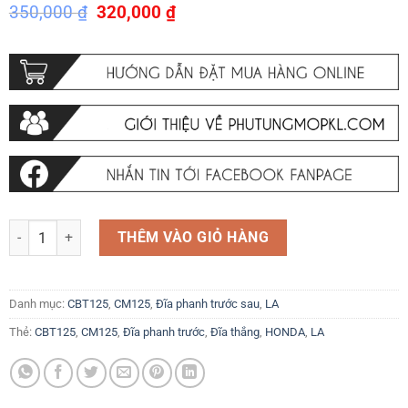
Giá
Giá
350,000
₫
320,000
₫
gốc
hiện
là:
tại
350,000 ₫.
là:
320,000 ₫.
Đĩa thắng trước Đĩa phanh trước Honda CM125 MASTER125 CB250 N
THÊM VÀO GIỎ HÀNG
Danh mục:
CBT125
,
CM125
,
Đĩa phanh trước sau
,
LA
Thẻ:
CBT125
,
CM125
,
Đĩa phanh trước
,
Đĩa thắng
,
HONDA
,
LA