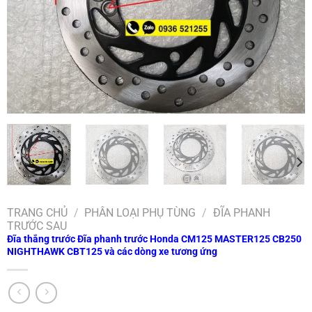
TRANG CHỦ
/
PHÂN LOẠI PHỤ TÙNG
/
ĐĨA PHANH
TRƯỚC SAU
Đĩa thắng trước Đĩa phanh trước Honda CM125 MASTER125 CB250
NIGHTHAWK CBT125 và các dòng xe tương ứng