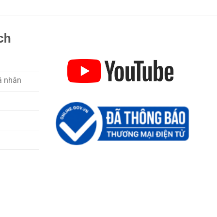
ch
á nhân