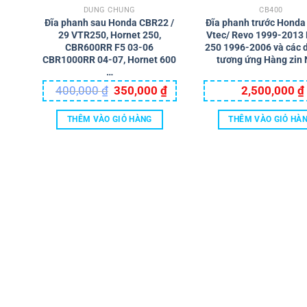
DÙNG CHUNG
CB400
Đĩa phanh sau Honda CBR22 /
Đĩa phanh trước Hond
29 VTR250, Hornet 250,
Vtec/ Revo 1999-2013 
CBR600RR F5 03-06
250 1996-2006 và các 
CBR1000RR 04-07, Hornet 600
tương ứng Hàng zin 
…
Giá
Giá
400,000
₫
350,000
₫
2,500,000
₫
gốc
hiện
là:
tại
400,000 ₫.
là:
THÊM VÀO GIỎ HÀNG
THÊM VÀO GIỎ HÀ
350,000 ₫.