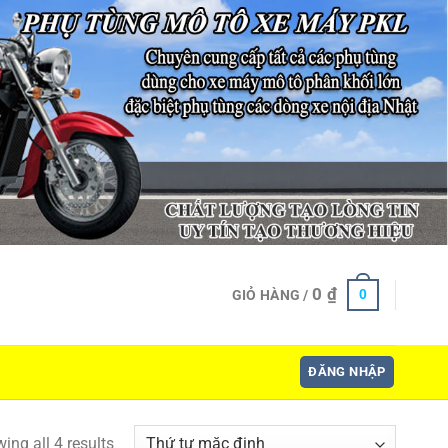
0
₫
0
GIỎ HÀNG /
ĐĂNG NHẬP
ing all 4 results