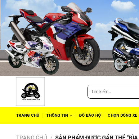
Tìm
kiếm:
TRANG CHỦ
THÔNG TIN
ĐỒ BẢO HỘ
CHỌN DÒNG XE
TRANG CHỦ
/
SẢN PHẨM ĐƯỢC GẮN THẺ “ĐĨA