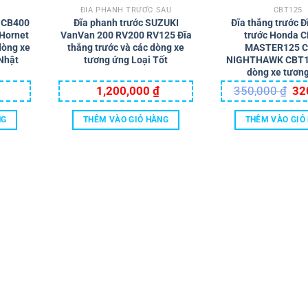
ĐĨA PHANH TRƯỚC SAU
CBT125
a CB400
Đĩa phanh trước SUZUKI
Đĩa thắng trước 
Hornet
VanVan 200 RV200 RV125 Đĩa
trước Honda 
dòng xe
thắng trước và các dòng xe
MASTER125 C
Nhật
tương ứng Loại Tốt
NIGHTHAWK CBT12
dòng xe tươn
Giá
1,200,000
₫
350,000
₫
32
gốc
là:
350
NG
THÊM VÀO GIỎ HÀNG
THÊM VÀO GIỎ