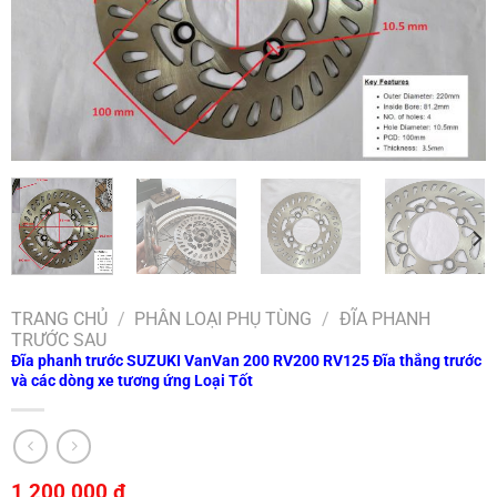
TRANG CHỦ
/
PHÂN LOẠI PHỤ TÙNG
/
ĐĨA PHANH
TRƯỚC SAU
Đĩa phanh trước SUZUKI VanVan 200 RV200 RV125 Đĩa thắng trước
và các dòng xe tương ứng Loại Tốt
1,200,000
₫