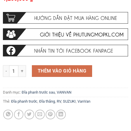
Đĩa phanh trước SUZUKI VanVan 200 RV200 RV125 Đĩa thắng trước và
THÊM VÀO GIỎ HÀNG
Danh mục:
Đĩa phanh trước sau
,
VANVAN
Thẻ:
Đĩa phanh trước
,
Đĩa thắng
,
RV
,
SUZUKI
,
VanVan