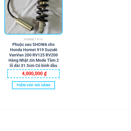
thể.
Các
tùy
chọn
có
thể
HORNET 919
được
Phuộc sau SHOWA cho
chọn
Honda Hornet 919 Suzuki
trên
VanVan 200 RV125 RV200
trang
Hàng Nhật zin Mode Tầm 2
lỗ dài 31.5cm Có bình dầu
sản
phẩm
4,000,000
₫
THÊM VÀO GIỎ HÀNG