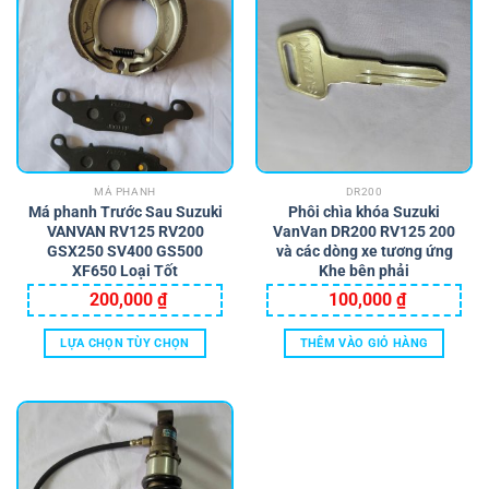
MÁ PHANH
DR200
Má phanh Trước Sau Suzuki
Phôi chìa khóa Suzuki
VANVAN RV125 RV200
VanVan DR200 RV125 200
GSX250 SV400 GS500
và các dòng xe tương ứng
XF650 Loại Tốt
Khe bên phải
200,000
₫
100,000
₫
LỰA CHỌN TÙY CHỌN
THÊM VÀO GIỎ HÀNG
Sản
phẩm
này
có
nhiều
biến