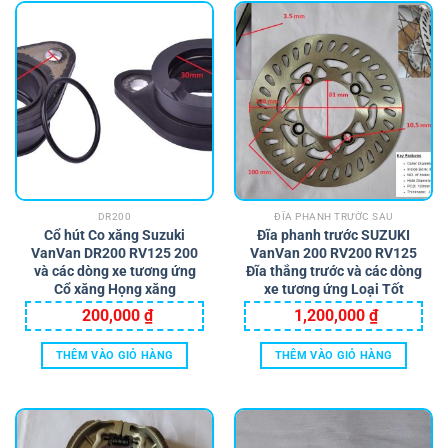
DR200
ĐĨA PHANH TRƯỚC SAU
Cổ hút Co xăng Suzuki
Đĩa phanh trước SUZUKI
VanVan DR200 RV125 200
VanVan 200 RV200 RV125
và các dòng xe tương ứng
Đĩa thắng trước và các dòng
Cổ xăng Họng xăng
xe tương ứng Loại Tốt
200,000
₫
1,200,000
₫
THÊM VÀO GIỎ HÀNG
THÊM VÀO GIỎ HÀNG