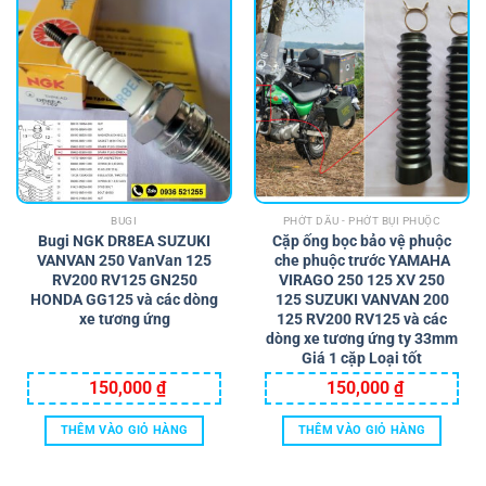
BUGI
PHỚT DẦU - PHỚT BỤI PHUỘC
Bugi NGK DR8EA SUZUKI
Cặp ống bọc bảo vệ phuộc
VANVAN 250 VanVan 125
che phuộc trước YAMAHA
RV200 RV125 GN250
VIRAGO 250 125 XV 250
HONDA GG125 và các dòng
125 SUZUKI VANVAN 200
xe tương ứng
125 RV200 RV125 và các
dòng xe tương ứng ty 33mm
Giá 1 cặp Loại tốt
150,000
₫
150,000
₫
THÊM VÀO GIỎ HÀNG
THÊM VÀO GIỎ HÀNG