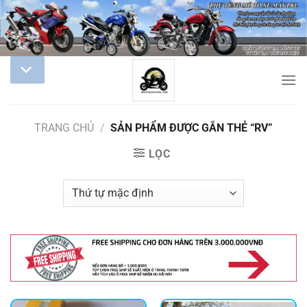
TRANG CHỦ
/
SẢN PHẨM ĐƯỢC GẮN THẺ “RV”
LỌC