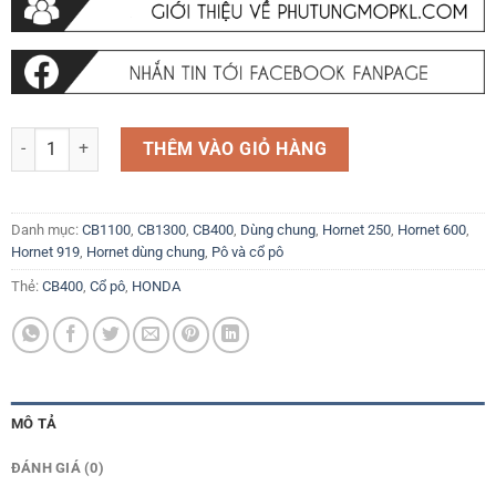
Cổ pô nối Honda CB400, Hornet và các dòng xe tương tự số lượng
THÊM VÀO GIỎ HÀNG
Danh mục:
CB1100
,
CB1300
,
CB400
,
Dùng chung
,
Hornet 250
,
Hornet 600
,
Hornet 919
,
Hornet dùng chung
,
Pô và cổ pô
Thẻ:
CB400
,
Cổ pô
,
HONDA
MÔ TẢ
ĐÁNH GIÁ (0)