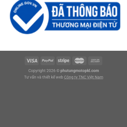
Copyright 2026 ©
phutungmotopkl.com
Tư vấn và thiết kế web
Công ty TNC Việt Nam