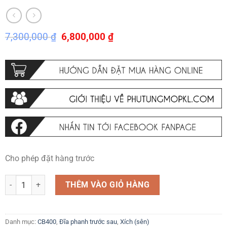
Giá
Giá
7,300,000
₫
6,800,000
₫
gốc
hiện
là:
tại
7,300,000 ₫.
là:
6,800,000 ₫.
Cho phép đặt hàng trước
Nhông sên đĩa Honda CB400 Chính hãng DID Daido Japan 15-44-525 
THÊM VÀO GIỎ HÀNG
Danh mục:
CB400
,
Đĩa phanh trước sau
,
Xích (sên)