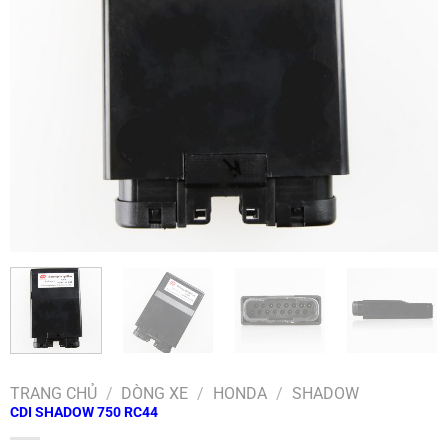
TRANG CHỦ
/
DÒNG XE
/
HONDA
/
SHADOW
CDI SHADOW 750 RC44