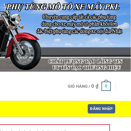
0
₫
0
GIỎ HÀNG /
ĐĂNG NHẬP