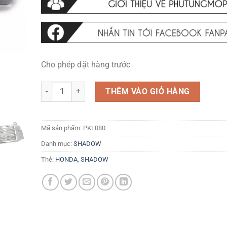
Cho phép đặt hàng trước
Che két nước SHADOW Shadu 400/750 số lượng
THÊM VÀO GIỎ HÀNG
Mã sản phẩm:
PKL080
Danh mục:
SHADOW
Thẻ:
HONDA
,
SHADOW