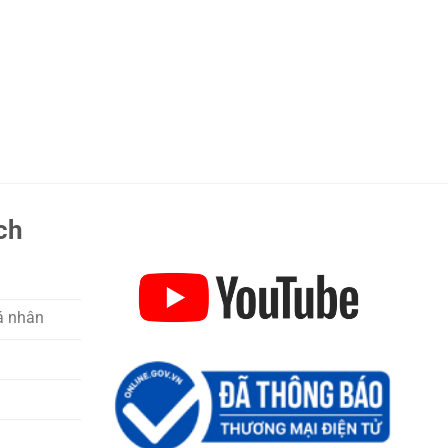
ch
á nhân