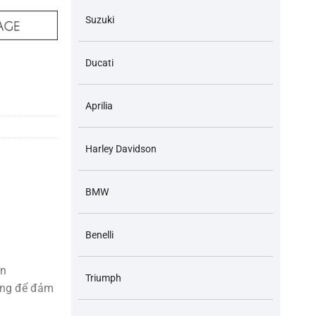
Suzuki
Ducati
B400 Hornet 250 và các dòng xe tương ứng Hàng Koyo Japan số lượng
Aprilia
Harley Davidson
BMW
Benelli
an
Triumph
ượng để đảm