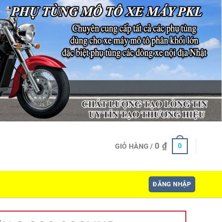
0
₫
0
GIỎ HÀNG /
ĐĂNG NHẬP