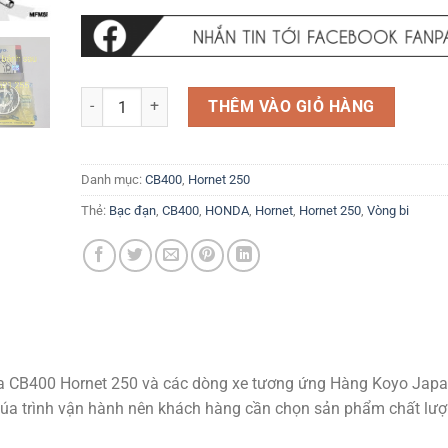
Bạc đạn bánh Trước Sau Vòng bi bánh Trước Sau Honda C
THÊM VÀO GIỎ HÀNG
Danh mục:
CB400
,
Hornet 250
Thẻ:
Bạc đạn
,
CB400
,
HONDA
,
Hornet
,
Hornet 250
,
Vòng bi
a CB400 Hornet 250 và các dòng xe tương ứng Hàng Koyo Jap
ng qúa trình vận hành nên khách hàng cần chọn sản phẩm chất l