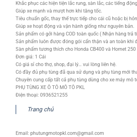
Khắc phục các hiện tiện lắc rung, sàn lắc, các tiếng độn
Giúp xe mạnh và mượt hơn khi tăng tốc.
Tiêu chuẩn gốc, thay thế trực tiếp cho cái cũ hoặc bị hỏn
Giúp xe hoạt động và vận hành giống như nguyên bản.
Sản phẩm có gởi hàng COD toàn quốc ( Nhận hàng trả ti
Sản phẩm luôn được đóng gói cẩn thận và an toàn khi 
Sàn phẩm tương thích cho Honda CB400 và Hornet 250 
Đơn giá: 1 Cái
Có giá sỉ cho thợ, shop, đại lý… vui lòng liên hệ.
Có đầy đủ phụ tùng đã qua sử dụng và phụ tùng mới tha
Chuyên cung cấp tất cả phụ tùng dùng cho xe máy mô tô p
PHỤ TÙNG XE Ô TÔ MÔ TÔ PKL
Điện thoại: 0936521255
Trang chủ
Email:
phutungmotopkl.com@gmail.com