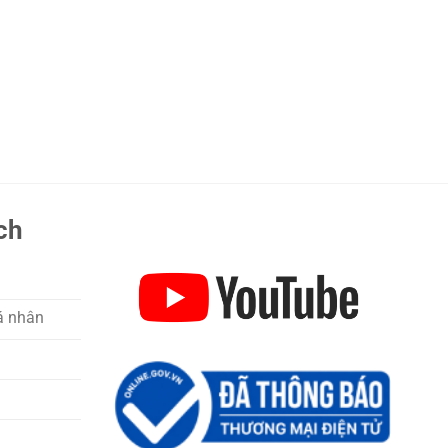
ch
á nhân