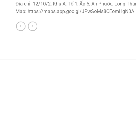
Địa chỉ: 12/10/2, Khu A, Tổ 1, Ấp 5, An Phước, Long Thà
Map: https://maps.app.goo.gl/JPwSoMs8CEomHgN3A