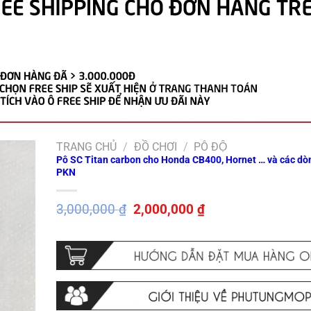
TRANG CHỦ
/
ĐỒ CHƠI
/
PÔ ĐỘ
Pô SC Titan carbon cho Honda CB400, Hornet … và các dò
PKN
Giá
Giá
3,000,000
₫
2,000,000
₫
gốc
hiện
là:
tại
3,000,000 ₫.
là:
2,000,000 ₫.