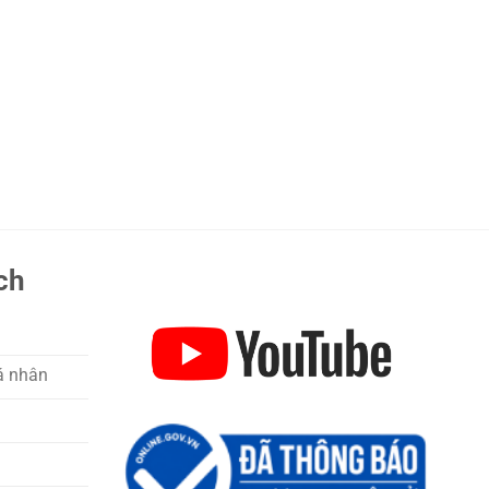
ch
á nhân