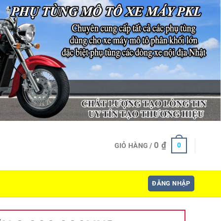
0
₫
0
GIỎ HÀNG /
ĐĂNG NHẬP