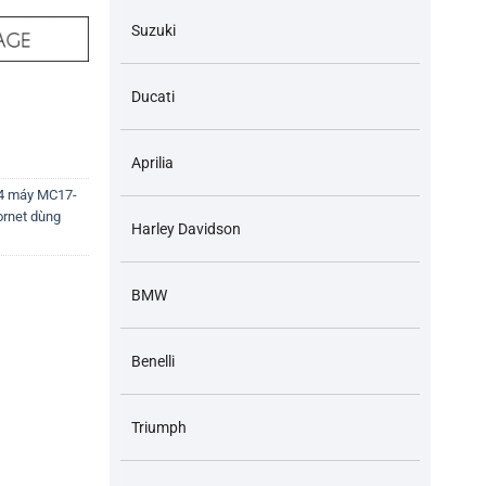
Suzuki
Ducati
òng xe PKL, PKN số lượng
Aprilia
4 máy MC17-
rnet dùng
Harley Davidson
BMW
Benelli
Triumph