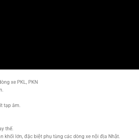
dòng xe PKL, PKN
n.
ít tạp âm.
y thế.
hối lớn, đặc biệt phụ tùng các dòng xe nội địa Nhật.