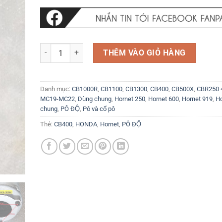
Pô SC Titan carbon cho Honda CB400, Hornet ... và các d
THÊM VÀO GIỎ HÀNG
Danh mục:
CB1000R
,
CB1100
,
CB1300
,
CB400
,
CB500X
,
CBR250 
MC19-MC22
,
Dùng chung
,
Hornet 250
,
Hornet 600
,
Hornet 919
,
Ho
chung
,
PÔ ĐỘ
,
Pô và cổ pô
Thẻ:
CB400
,
HONDA
,
Hornet
,
PÔ ĐỘ