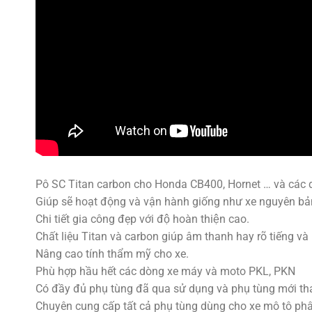
Pô SC Titan carbon cho Honda CB400, Hornet … và các 
Giúp sẽ hoạt động và vận hành giống như xe nguyên bả
Chi tiết gia công đẹp với độ hoàn thiện cao.
Chất liệu Titan và carbon giúp âm thanh hay rõ tiếng và 
Nâng cao tính thẩm mỹ cho xe.
Phù hợp hầu hết các dòng xe máy và moto PKL, PKN
Có đầy đủ phụ tùng đã qua sử dụng và phụ tùng mới tha
Chuyên cung cấp tất cả phụ tùng dùng cho xe mô tô phân k