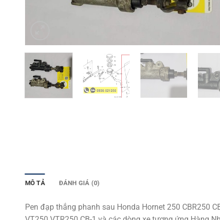
MÔ TẢ
ĐÁNH GIÁ (0)
Pen đạp thắng phanh sau Honda Hornet 250 CBR250 C
VT250 VTR250 CB-1 và các dòng xe tương ứng Hàng Nh