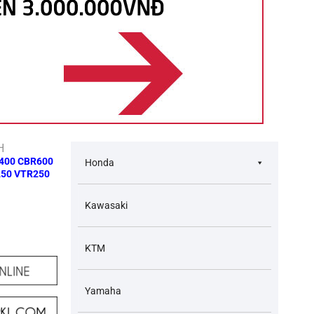
H
R400 CBR600
Honda
250 VTR250
Kawasaki
KTM
Yamaha