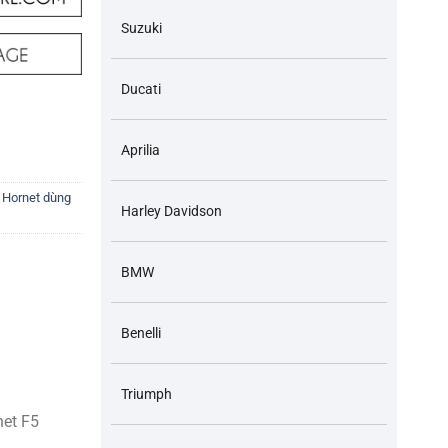
Suzuki
Ducati
00 CBR600 CB400 CB600 CB900 Hornet 600/900 VTEC Hornet F5 VT250
Aprilia
,
Hornet dùng
Harley Davidson
BMW
Benelli
Triumph
et F5