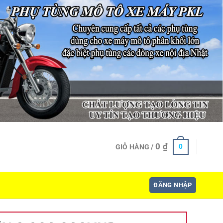
0
₫
0
GIỎ HÀNG /
ĐĂNG NHẬP