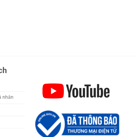
ch
á nhân