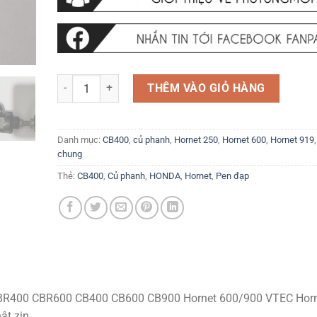
Pen đạp thắng phanh sau Honda Hornet 250 CBR250 CBR4
THÊM VÀO GIỎ HÀNG
Danh mục:
CB400
,
củ phanh
,
Hornet 250
,
Hornet 600
,
Hornet 919
chung
Thẻ:
CB400
,
Củ phanh
,
HONDA
,
Hornet
,
Pen đạp
BR400 CBR600 CB400 CB600 CB900 Hornet 600/900 VTEC Horn
ật zin