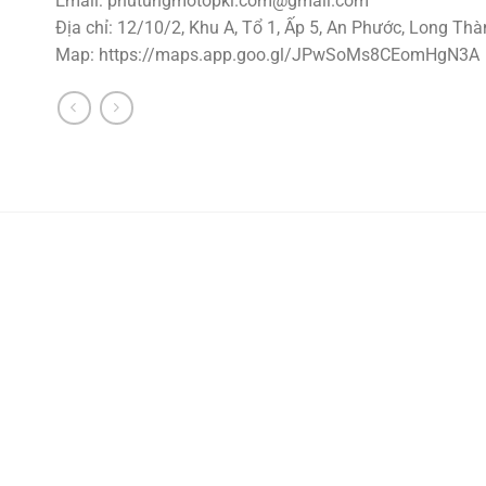
Email:
phutungmotopkl.com@gmail.com
Địa chỉ: 12/10/2, Khu A, Tổ 1, Ấp 5, An Phước, Long Thà
Map: https://maps.app.goo.gl/JPwSoMs8CEomHgN3A