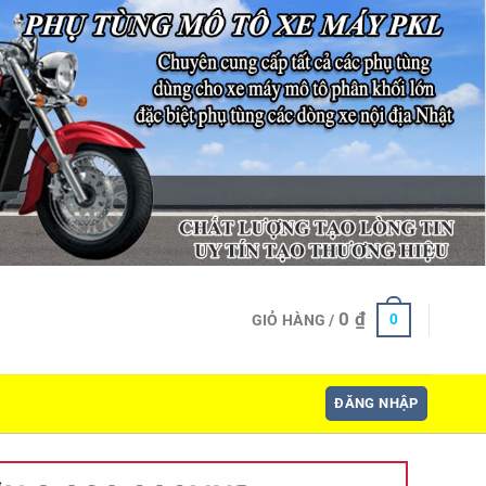
0
₫
0
GIỎ HÀNG /
ĐĂNG NHẬP