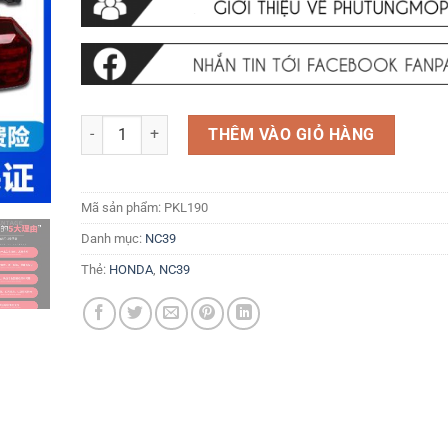
Nhựa dười yên Vtec 3 số lượng
THÊM VÀO GIỎ HÀNG
Mã sản phẩm:
PKL190
Danh mục:
NC39
Thẻ:
HONDA
,
NC39