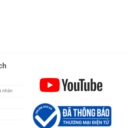
ch
á nhân