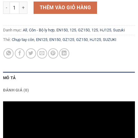
Nắp chụp tay côn Tay ly hợp Suzuki GZ150A, 125 EN150 125 HJ125 và
THÊM VÀO GIỎ HÀNG
Danh mục:
All
,
Côn - Bộ ly hợp
,
EN150, 125
,
GZ150, 125
,
HJ125
,
Suzuki
Thẻ:
Chụp tay côn
,
EN125
,
EN150
,
GZ125
,
GZ150
,
HJ125
,
SUZUKI
MÔ TẢ
ĐÁNH GIÁ (0)