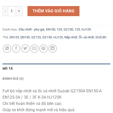
Full bộ nắp nhớt xả ốc xả nhớt Suzuki GZ150A EN150-A EN125-3A / 3
THÊM VÀO GIỎ HÀNG
Danh mục:
Dầu nhớt - phụ gia
,
EN150, 125
,
GZ150, 125
,
HJ125
Thẻ:
EN125
,
EN150
,
GZ125
,
GZ150
,
HJ125
,
Nắp nhớt
,
Ốc xả nhớt
,
SUZUKI
MÔ TẢ
ĐÁNH GIÁ (0)
Full bộ nắp nhớt xả ốc xả nhớt Suzuki GZ150A EN150-A
EN125-3A / 3E / 3F K-3A HJ125K
Chi tiết hoàn thiện và độ bền cao.
Giúp xe khởi động mạnh mẽ và hiệu quả.