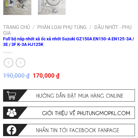
TRANG CHỦ
/
PHÂN LOẠI PHỤ TÙNG
/
DẦU NHỚT - PHỤ
GIA
Full bộ nắp nhớt xả ốc xả nhớt Suzuki GZ150A EN150-A EN125-3A /
3E / 3F K-3A HJ125K
Giá
Giá
190,000
₫
170,000
₫
gốc
hiện
là:
tại
190,000 ₫.
là:
170,000 ₫.