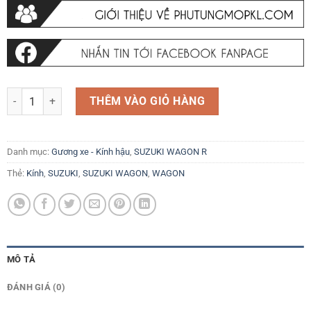
Nắp chụp kính hậu Suzuki Wagon R+ 2001 - 2007 và các dòng xe tươn
THÊM VÀO GIỎ HÀNG
Danh mục:
Gương xe - Kính hậu
,
SUZUKI WAGON R
Thẻ:
Kính
,
SUZUKI
,
SUZUKI WAGON
,
WAGON
MÔ TẢ
ĐÁNH GIÁ (0)