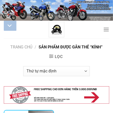
TRANG CHỦ
/
SẢN PHẨM ĐƯỢC GẮN THẺ “KÍNH”
LỌC