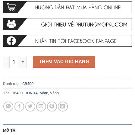
Mâm trước vành trước Honda CB400 92-98 số lượng
THÊM VÀO GIỎ HÀNG
Danh mục:
CB400
Thẻ:
CB400
,
HONDA
,
Mâm
,
Vành
MÔ TẢ