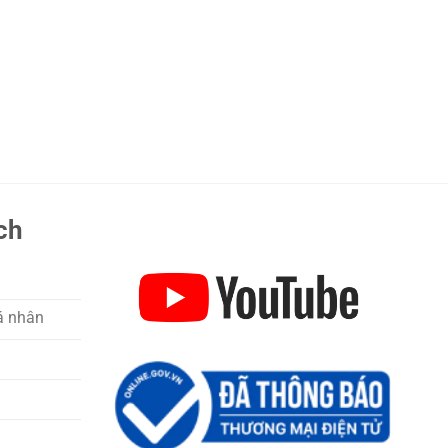
ch
á nhân