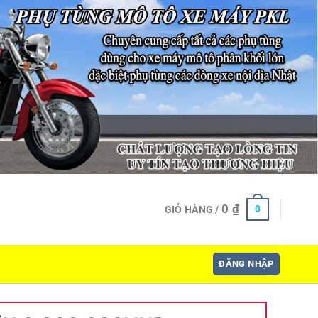
0
₫
0
GIỎ HÀNG /
ĐĂNG NHẬP