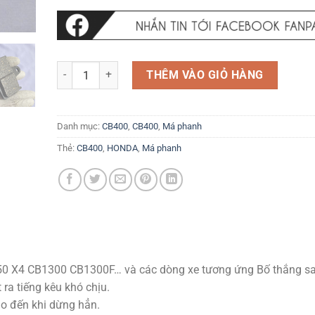
Má phanh sau Honda CB400 Vtec 1 2 Shadow 750 VT750 X
THÊM VÀO GIỎ HÀNG
Danh mục:
CB400
,
CB400
,
Má phanh
Thẻ:
CB400
,
HONDA
,
Má phanh
0 X4 CB1300 CB1300F… và các dòng xe tương ứng Bố thắng s
ra tiếng kêu khó chịu.
o đến khi dừng hẳn.