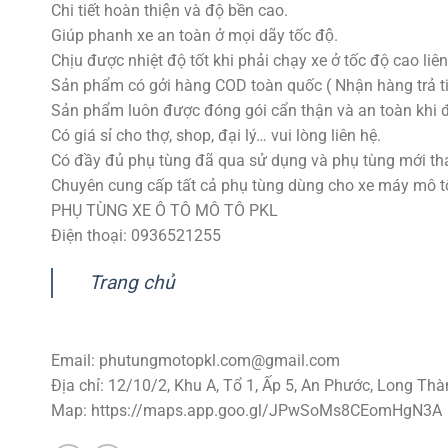
Chi tiết hoàn thiện và độ bền cao.
Giúp phanh xe an toàn ở mọi dãy tốc độ.
Chịu được nhiệt độ tốt khi phải chạy xe ở tốc độ cao liên
Sản phẩm có gởi hàng COD toàn quốc ( Nhận hàng trả ti
Sản phẩm luôn được đóng gói cẩn thận và an toàn khi 
Có giá sỉ cho thợ, shop, đại lý… vui lòng liên hệ.
Có đầy đủ phụ tùng đã qua sử dụng và phụ tùng mới tha
Chuyên cung cấp tất cả phụ tùng dùng cho xe máy mô tô p
PHỤ TÙNG XE Ô TÔ MÔ TÔ PKL
Điện thoại: 0936521255
Trang chủ
Email:
phutungmotopkl.com@gmail.com
Địa chỉ: 12/10/2, Khu A, Tổ 1, Ấp 5, An Phước, Long Thà
Map: https://maps.app.goo.gl/JPwSoMs8CEomHgN3A