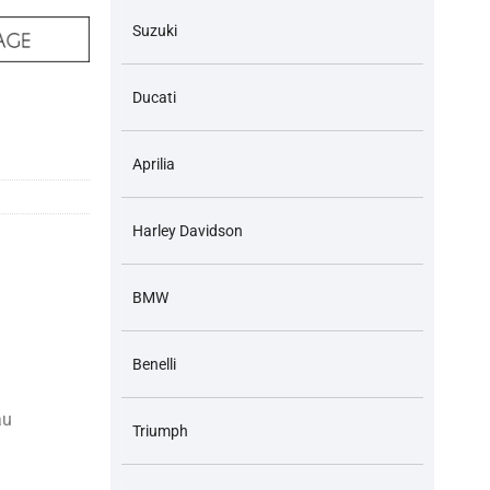
Suzuki
Ducati
4 CB1300 CB1300F… và các dòng xe tương ứng Bố thắng sau số lượng
Aprilia
Harley Davidson
BMW
Benelli
au
Triumph