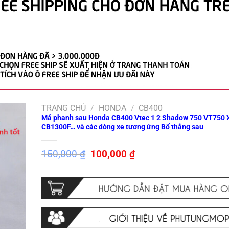
TRANG CHỦ
/
HONDA
/
CB400
Má phanh sau Honda CB400 Vtec 1 2 Shadow 750 VT750
CB1300F… và các dòng xe tương ứng Bố thắng sau
Giá
Giá
150,000
₫
100,000
₫
gốc
hiện
là:
tại
150,000 ₫.
là:
100,000 ₫.