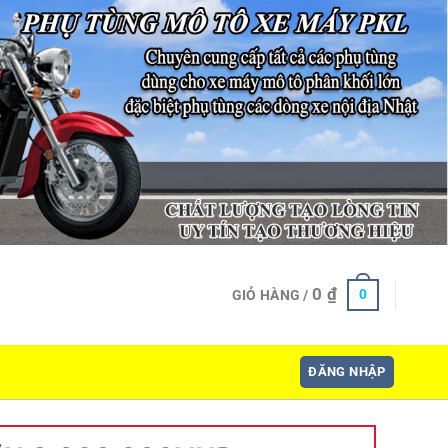
0
₫
0
GIỎ HÀNG /
ĐĂNG NHẬP