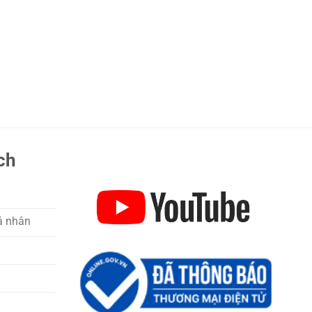
ch
á nhân