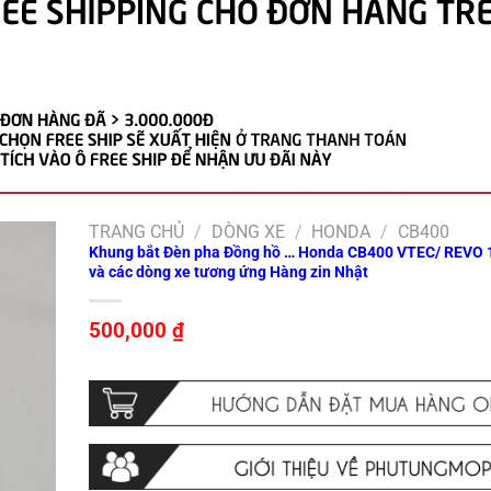
TRANG CHỦ
/
DÒNG XE
/
HONDA
/
CB400
Khung bắt Đèn pha Đồng hồ … Honda CB400 VTEC/ REVO
và các dòng xe tương ứng Hàng zin Nhật
500,000
₫