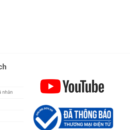
ch
á nhân