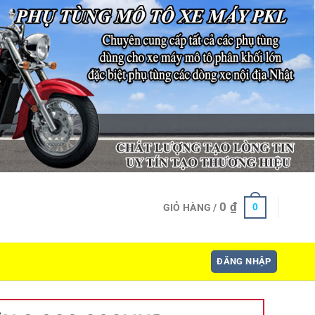
0
₫
0
GIỎ HÀNG /
ĐĂNG NHẬP