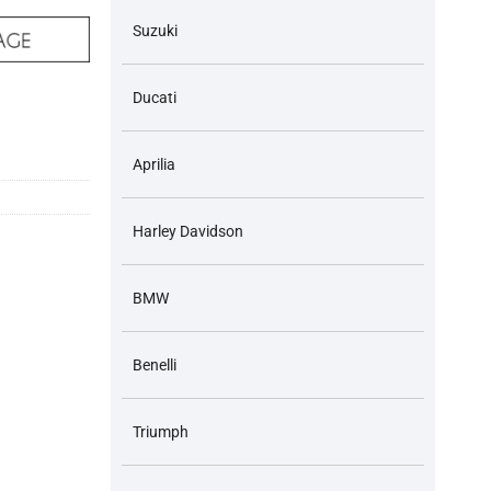
Suzuki
Ducati
99-2013 và các dòng xe tương ứng Hàng zin Nhật số lượng
Aprilia
Harley Davidson
BMW
Benelli
Triumph