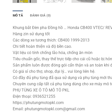
MÔ TẢ
ĐÁNH GIÁ (0)
Khung bắt Đèn pha Đồng hồ … Honda CB400 VTEC/ REVO
Hàng zin sử dụng tốt
Các dòng xe tương thích: CB400 1999-2013
Chi tiết hoàn thiện và độ bền cao.
Vật liệu có tính chống lão hóa, chống ăn mòn
Tiêu chuẩn gốc, thay thế trực tiếp cho cái cũ hoặc bị hỏn
Sản phẩm luôn được đóng gói cẩn thận và an toàn khi 
Có giá sỉ cho thợ, shop, đại lý… vui lòng liên hệ.
Có đầy đủ phụ tùng đã qua sử dụng và phụ tùng mới tha
Chuyên cung cấp tất cả phụ tùng dùng cho xe máy mô tô p
PHỤ TÙNG XE Ô TÔ MÔ TÔ PKL
Điện thoại: 0936521255
https://phutungmotopkl.com
Email:
phutungmotopkl.com@gmail.com