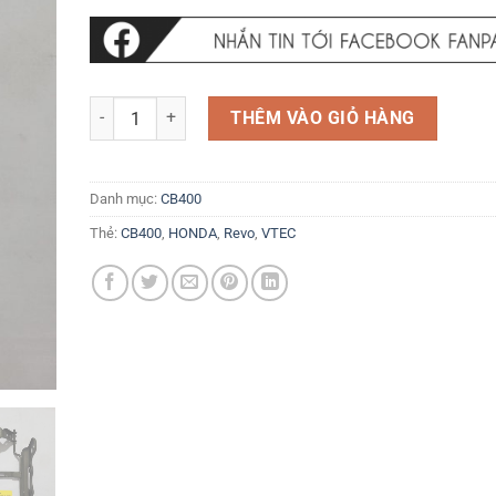
Khung bắt Đèn pha Đồng hồ … Honda CB400 VTEC/ REVO 19
THÊM VÀO GIỎ HÀNG
Danh mục:
CB400
Thẻ:
CB400
,
HONDA
,
Revo
,
VTEC