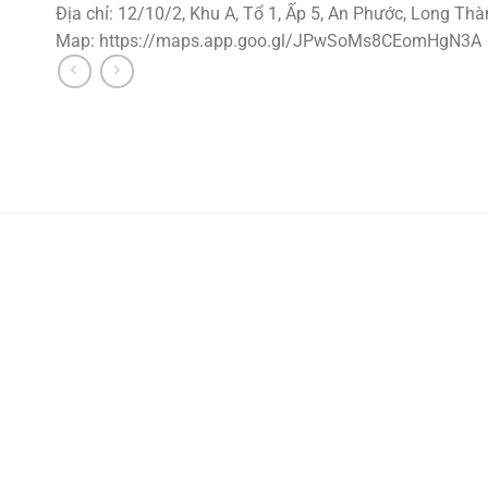
Địa chỉ: 12/10/2, Khu A, Tổ 1, Ấp 5, An Phước, Long Thà
Map: https://maps.app.goo.gl/JPwSoMs8CEomHgN3A