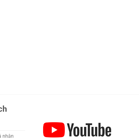
ch
á nhân