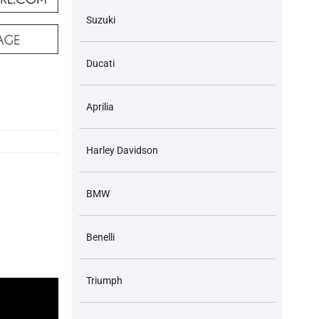
Suzuki
Ducati
 dòng xe tương ứng số lượng
Aprilia
Harley Davidson
BMW
Benelli
Triumph