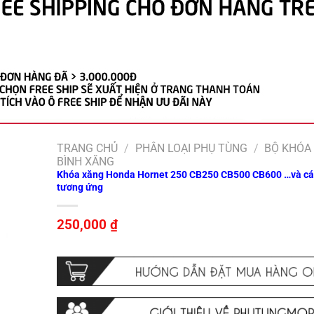
TRANG CHỦ
/
PHÂN LOẠI PHỤ TÙNG
/
BỘ KHÓA 
BÌNH XĂNG
Khóa xăng Honda Hornet 250 CB250 CB500 CB600 …và cá
tương ứng
250,000
₫