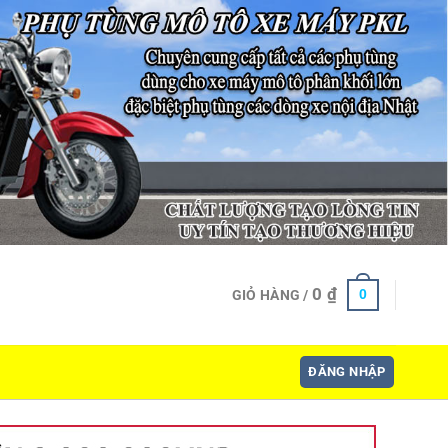
0
₫
0
GIỎ HÀNG /
ĐĂNG NHẬP