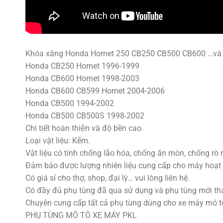
Khóa xăng Honda Hornet 250 CB250 CB500 CB600 …và 
Honda CB250 Hornet 1996-1999
Honda CB600 Hornet 1998-2003
Honda CB600 CB599 Hornet 2004-2006
Honda CB500 1994-2002
Honda CB500 CB500S 1998-2002
Chi tiết hoàn thiện và độ bền cao.
Loại vật liệu: Kẽm.
Vật liệu có tính chống lão hóa, chống ăn mòn, chống rò rỉ
Đảm bảo được lượng nhiên liệu cung cấp cho máy hoạt 
Có giá sỉ cho thợ, shop, đại lý… vui lòng liên hệ.
Có đầy đủ phụ tùng đã qua sử dụng và phụ tùng mới tha
Chuyên cung cấp tất cả phụ tùng dùng cho xe máy mô tô p
PHỤ TÙNG MÔ TÔ XE MÁY PKL