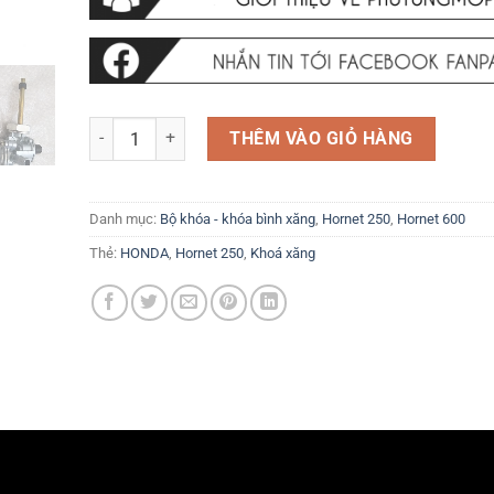
Khóa xăng Honda Hornet 250 CB250 CB500 CB600 …và các
THÊM VÀO GIỎ HÀNG
Danh mục:
Bộ khóa - khóa bình xăng
,
Hornet 250
,
Hornet 600
Thẻ:
HONDA
,
Hornet 250
,
Khoá xăng