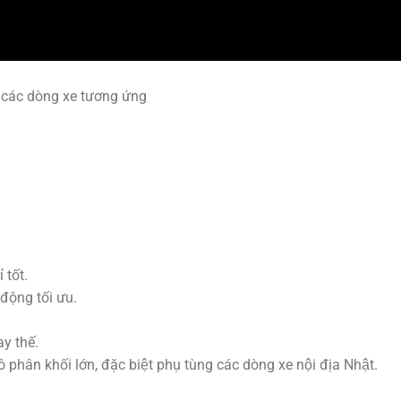
các dòng xe tương ứng
 tốt.
động tối ưu.
y thế.
hân khối lớn, đặc biệt phụ tùng các dòng xe nội địa Nhật.