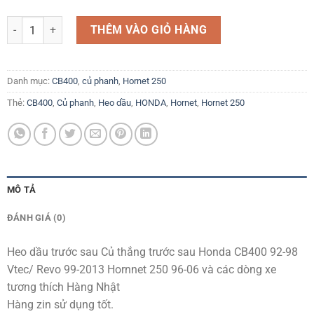
Heo dầu trước sau Củ thắng trước sau Honda CB400 92-98 Vtec/ Revo
THÊM VÀO GIỎ HÀNG
Danh mục:
CB400
,
củ phanh
,
Hornet 250
Thẻ:
CB400
,
Củ phanh
,
Heo dầu
,
HONDA
,
Hornet
,
Hornet 250
MÔ TẢ
ĐÁNH GIÁ (0)
Heo dầu trước sau Củ thắng trước sau Honda CB400 92-98
Vtec/ Revo 99-2013 Hornnet 250 96-06 và các dòng xe
tương thích Hàng Nhật
Hàng zin sử dụng tốt.