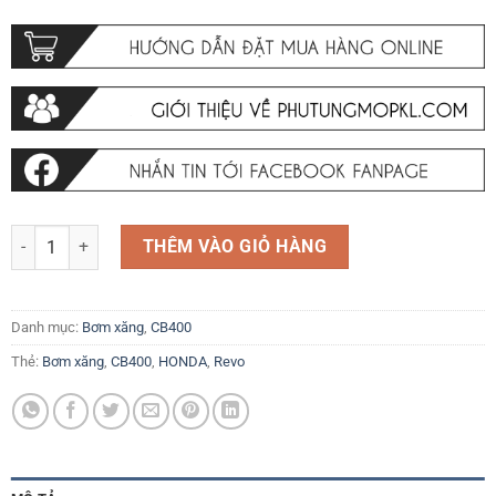
Full cụm Bơm xăng Motor bơm xăng Honda CB400 Revo 2008-2023 và 
THÊM VÀO GIỎ HÀNG
Danh mục:
Bơm xăng
,
CB400
Thẻ:
Bơm xăng
,
CB400
,
HONDA
,
Revo