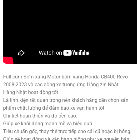
Full cụm Bơm xăng Motor bơm xăng Honda CB400 Revo
2008-2023 và các dòng xe tương ứng Hàng zin Nhật
Hàng Nhật hoạt động tốt
Là linh kiện rất quan trọng nên khách hàng cần chọn sản
phẩm chất lượng để đảm bảo xe vận hành tốt.
Chi tiết hoàn thiện và độ bền cao.
Giúp xe khởi động mạnh mẽ và hiệu quả.
Tiêu chuẩn gốc, thay thế trực tiếp cho cái cũ hoặc bị hỏng.
Giúp sẽ hoạt động và vận hành giống như xe nguyên bản.