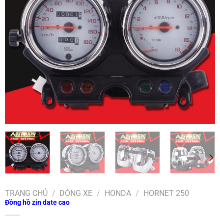
TRANG CHỦ
/
DÒNG XE
/
HONDA
/
HORNET 250
Đồng hồ zin date cao