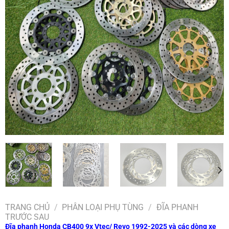
TRANG CHỦ
/
PHÂN LOẠI PHỤ TÙNG
/
ĐĨA PHANH
TRƯỚC SAU
Đĩa phanh Honda CB400 9x Vtec/ Revo 1992-2025 và các dòng xe