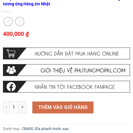
tương ứng Hàng zin Nhật
400,000
₫
Đĩa phanh Honda CB400 9x Vtec/ Revo 1992-2025 và các dòng xe tươ
THÊM VÀO GIỎ HÀNG
Danh mục:
CB400
,
Đĩa phanh trước sau