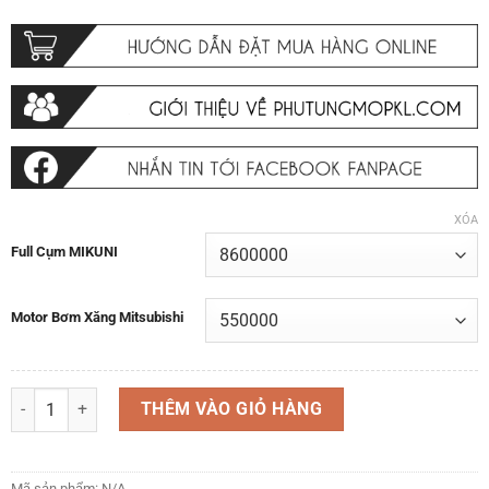
XÓA
Full Cụm MIKUNI
Motor Bơm Xăng Mitsubishi
Cụm Bơm xăng Motor bơm xăng Suzuki Wagon R+ 2001-2007 và các d
THÊM VÀO GIỎ HÀNG
Mã sản phẩm:
N/A