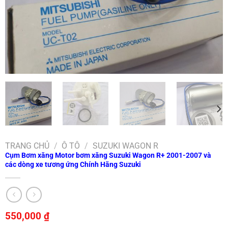
TRANG CHỦ
/
Ô TÔ
/
SUZUKI WAGON R
Cụm Bơm xăng Motor bơm xăng Suzuki Wagon R+ 2001-2007 và
các dòng xe tương ứng Chính Hãng Suzuki
550,000
₫