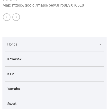
Map: https://goo.gl/maps/pervJFrb8EVX165L8
Honda
Kawasaki
KTM
Yamaha
Suzuki