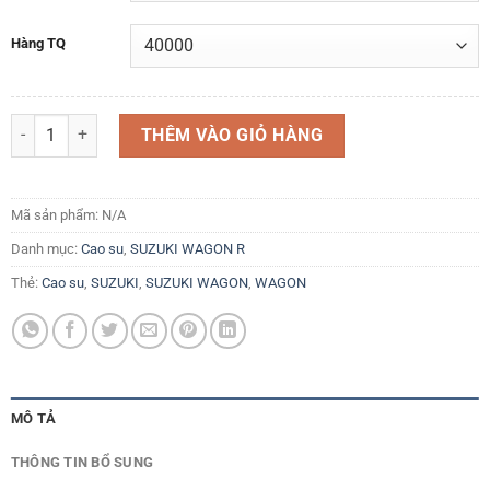
Hàng TQ
Cao su chụp nắp máy Ron chụp dàn cò Suzuki Wagon R+ 2001-2007 và
THÊM VÀO GIỎ HÀNG
Mã sản phẩm:
N/A
Danh mục:
Cao su
,
SUZUKI WAGON R
Thẻ:
Cao su
,
SUZUKI
,
SUZUKI WAGON
,
WAGON
MÔ TẢ
THÔNG TIN BỔ SUNG