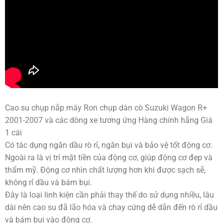
Cao su chụp nắp máy Ron chụp dàn cò Suzuki Wagon R+
2001-2007 và các dòng xe tương ứng Hàng chính hãng Giá
1 cái
Có tác dụng ngăn dầu rò rỉ, ngăn bụi và bảo vệ tốt động cơ.
Ngoài ra là vị trí mặt tiền của động cơ, giúp động cơ đẹp và
thẩm mỹ. Động cơ nhìn chất lượng hơn khi được sạch sẽ,
không rỉ dầu và bám bụi.
Đây là loại linh kiện cần phải thay thế do sử dụng nhiều, lâu
dài nên cao su đã lão hóa và chay cứng dễ dẫn đến rò rỉ dầu
và bám bụi vào động cơ.