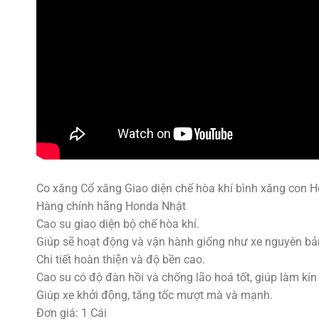
Co xăng Cổ xăng Giao diện chế hòa khí bình xăng con 
Hàng chính hãng Honda Nhật
Cao su giao diện bộ chế hòa khí.
Giúp sẽ hoạt động và vận hành giống như xe nguyên bả
Chi tiết hoàn thiện và độ bền cao.
Cao su có độ đàn hồi và chống lão hoá tốt, giúp làm kín gi
Giúp xe khởi động, tăng tốc mượt mà và mạnh.
Đơn giá: 1 Cái