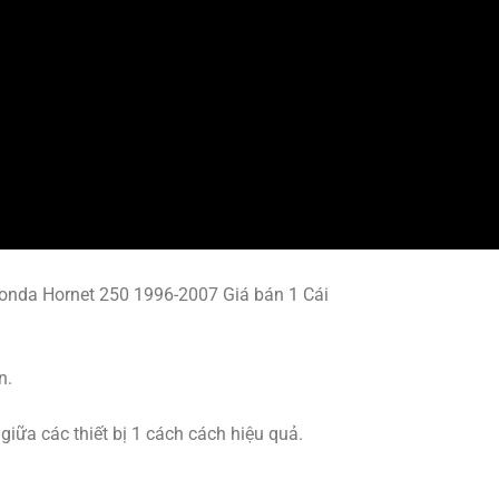
Honda Hornet 250 1996-2007 Giá bán 1 Cái
n.
ữa các thiết bị 1 cách cách hiệu quả.