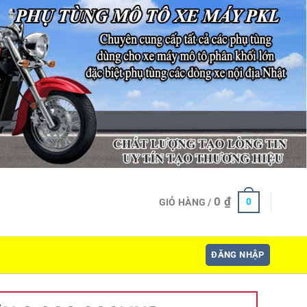
0
₫
0
GIỎ HÀNG /
ĐĂNG NHẬP