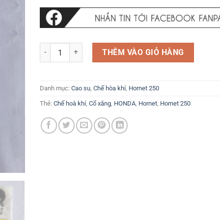
Co xăng Cổ xăng Giao diện chế hòa khí bình xăng con Hon
THÊM VÀO GIỎ HÀNG
Danh mục:
Cao su
,
Chế hòa khí
,
Hornet 250
Thẻ:
Chế hoà khí
,
Cổ xăng
,
HONDA
,
Hornet
,
Hornet 250