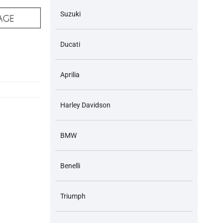
Suzuki
Ducati
da Hornet 250 1996-2007 Giá bán 1 Cái số lượng
Aprilia
Harley Davidson
BMW
Benelli
Triumph