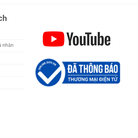
ch
á nhân