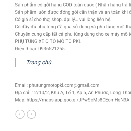
Sản phẩm có gởi hàng COD toàn quốc ( Nhận hàng trả ti
Sản phẩm luôn được đóng gói cẩn thận và an toàn khi 
Có giá sỉ cho thợ, shop, đại lý… vui lòng liên hệ.
Có đầy đủ phụ tùng đã qua sử dụng và phụ tùng mới tha
Chuyên cung cấp tất cả phụ tùng dùng cho xe máy mô tô p
PHỤ TÙNG XE Ô TÔ MÔ TÔ PKL
Điện thoại: 0936521255
Trang chủ
Email:
phutungmotopkl.com@gmail.com
Địa chỉ: 12/10/2, Khu A, Tổ 1, Ấp 5, An Phước, Long Thà
Map: https://maps.app.goo.gl/JPwSoMs8CEomHgN3A