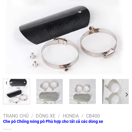
TRANG CHỦ
/
DÒNG XE
/
HONDA
/
CB400
Che pô Chống nóng pô Phù hợp cho tất cả các dòng xe