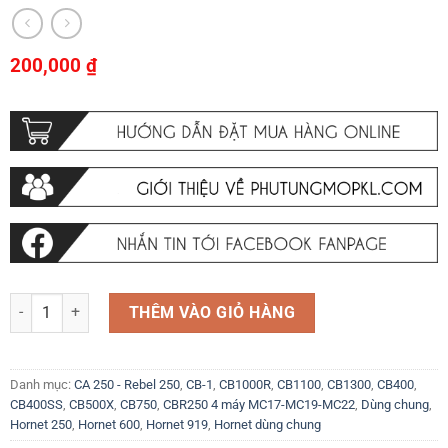
200,000
₫
Che pô Chống nóng pô Phù hợp cho tất cả các dòng xe số lượng
THÊM VÀO GIỎ HÀNG
Danh mục:
CA 250 - Rebel 250
,
CB-1
,
CB1000R
,
CB1100
,
CB1300
,
CB400
,
CB400SS
,
CB500X
,
CB750
,
CBR250 4 máy MC17-MC19-MC22
,
Dùng chung
,
Hornet 250
,
Hornet 600
,
Hornet 919
,
Hornet dùng chung