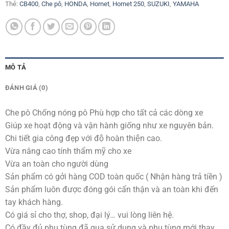
Thẻ:
CB400
,
Che pô
,
HONDA
,
Hornet
,
Hornet 250
,
SUZUKI
,
YAMAHA
MÔ TẢ
ĐÁNH GIÁ (0)
Che pô Chống nóng pô Phù hợp cho tất cả các dòng xe
Giúp xe hoạt động và vận hành giống như xe nguyên bản.
Chi tiết gia công đẹp với độ hoàn thiện cao.
Vừa nâng cao tính thẩm mỹ cho xe
Vừa an toàn cho người dùng
Sản phẩm có gởi hàng COD toàn quốc ( Nhận hàng trả tiền )
Sản phẩm luôn được đóng gói cẩn thận và an toàn khi đến
tay khách hàng.
Có giá sỉ cho thợ, shop, đại lý… vui lòng liên hệ.
Có đầy đủ phụ tùng đã qua sử dụng và phụ tùng mới thay