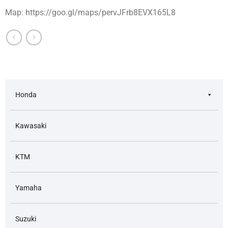
Map: https://goo.gl/maps/pervJFrb8EVX165L8
Honda
Kawasaki
KTM
Yamaha
Suzuki