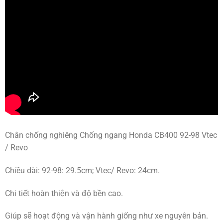
Chân chống nghiêng Chống ngang Honda CB400 92-98 Vtec
/ Revo
Chiều dài: 92-98: 29.5cm; Vtec/ Revo: 24cm.
Chi tiết hoàn thiện và độ bền cao.
Giúp sẽ hoạt động và vận hành giống như xe nguyên bản.