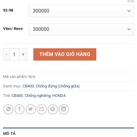
XÓA
92-98
Vtec/ Revo
Chân chống nghiêng Chống ngang Honda CB400 92-98 Vtec / Revo số
THÊM VÀO GIỎ HÀNG
Mã sản phẩm:
N/A
Danh mục:
CB400
,
Chống đứng (chống giữa)
Thẻ:
CB400
,
Chống nghiêng
,
HONDA
MÔ TẢ