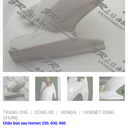
TRANG CHỦ
/
DÒNG XE
/
HONDA
/
HORNET DÙNG
CHUNG
Chắn bùn sau Hornet 250, 600, 900