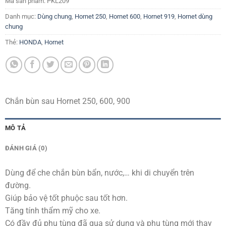
Mã sản phẩm:
PKL209
Danh mục:
Dùng chung
,
Hornet 250
,
Hornet 600
,
Hornet 919
,
Hornet dùng
chung
Thẻ:
HONDA
,
Hornet
Chắn bùn sau Hornet 250, 600, 900
MÔ TẢ
ĐÁNH GIÁ (0)
Dùng để che chắn bùn bẩn, nước,… khi di chuyển trên
đường.
Giúp bảo vệ tốt phuộc sau tốt hơn.
Tăng tính thẩm mỹ cho xe.
Có đầy đủ phụ tùng đã qua sử dụng và phụ tùng mới thay