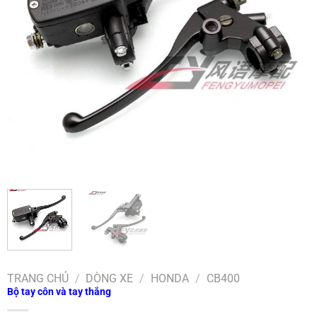
TRANG CHỦ
/
DÒNG XE
/
HONDA
/
CB400
Bộ tay côn và tay thắng