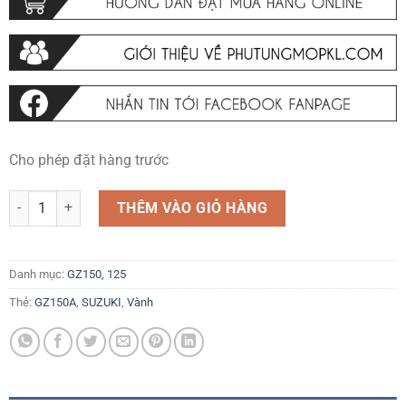
Cho phép đặt hàng trước
Vành câm GZ125/150 (1 bộ) số lượng
THÊM VÀO GIỎ HÀNG
Danh mục:
GZ150, 125
Thẻ:
GZ150A
,
SUZUKI
,
Vành