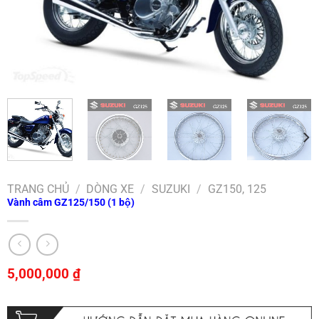
TRANG CHỦ
/
DÒNG XE
/
SUZUKI
/
GZ150, 125
Vành câm GZ125/150 (1 bộ)
5,000,000
₫