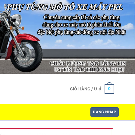
0
₫
0
GIỎ HÀNG /
ĐĂNG NHẬP