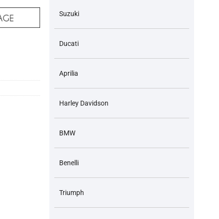
Suzuki
Ducati
5-2A / 3A / 3E / 3F HJ125 Ty 30 Hàng chính hãng Suzuki số lượng
Aprilia
Harley Davidson
BMW
Benelli
Triumph