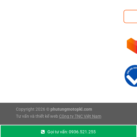
Copyright 2026 ©
phutungmotopkl.com
Tư vấn và thiết kế web
Công ty TNC Việt Nam
Gọi tư vấn: 0936.521.255