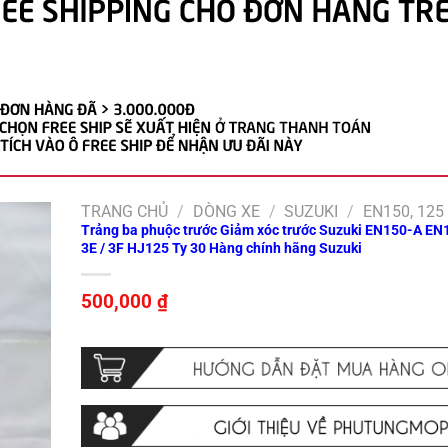
TRANG CHỦ
/
DÒNG XE
/
SUZUKI
/
EN150, 125
Trảng ba phuộc trước Giảm xóc trước Suzuki EN150-A EN1
3E / 3F HJ125 Ty 30 Hàng chính hãng Suzuki
500,000
₫