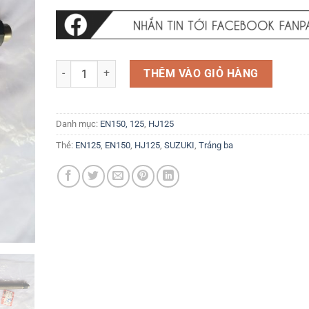
Trảng ba phuộc trước Giảm xóc trước Suzuki EN150-A EN12
THÊM VÀO GIỎ HÀNG
Danh mục:
EN150, 125
,
HJ125
Thẻ:
EN125
,
EN150
,
HJ125
,
SUZUKI
,
Trảng ba