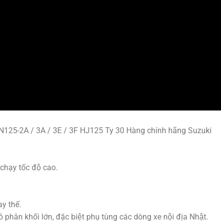
N125-2A / 3A / 3E / 3F HJ125 Ty 30 Hàng chính hãng Suzuki
chạy tốc độ cao.
y thế.
hân khối lớn, đặc biệt phụ tùng các dòng xe nội địa Nhật.