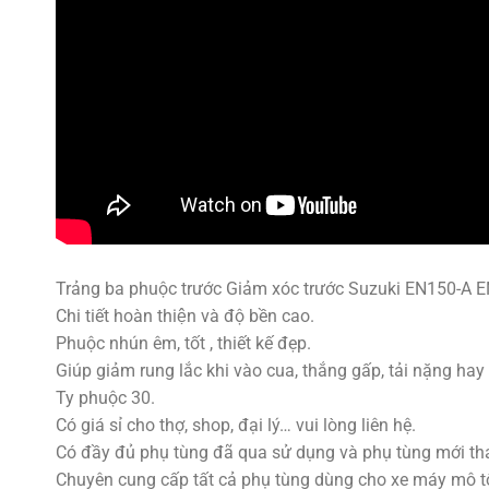
Trảng ba phuộc trước Giảm xóc trước Suzuki EN150-A E
Chi tiết hoàn thiện và độ bền cao.
Phuộc nhún êm, tốt , thiết kế đẹp.
Giúp giảm rung lắc khi vào cua, thắng gấp, tải nặng hay 
Ty phuộc 30.
Có giá sỉ cho thợ, shop, đại lý… vui lòng liên hệ.
Có đầy đủ phụ tùng đã qua sử dụng và phụ tùng mới tha
Chuyên cung cấp tất cả phụ tùng dùng cho xe máy mô tô p