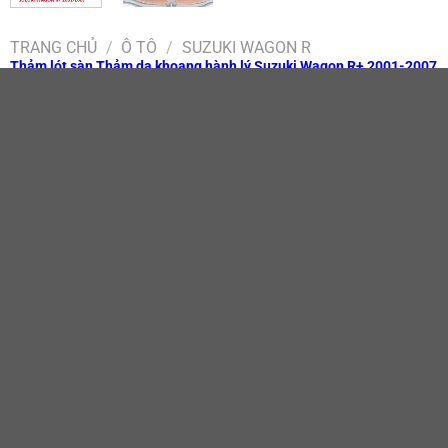
TRANG CHỦ
/
Ô TÔ
/
SUZUKI WAGON R
Thảm lót sàn Thảm da khoang hành lý Suzuki Wagon R+ 2001-2007
1,100,000
₫
Thảm lót sàn Thảm da khoang hành lý Suzuki Wagon R+ 2001-2007 s
THÊM VÀO GIỎ HÀNG