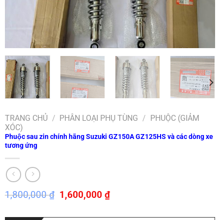
TRANG CHỦ
/
PHÂN LOẠI PHỤ TÙNG
/
PHUỘC (GIẢM
XÓC)
Phuộc sau zin chính hãng Suzuki GZ150A GZ125HS và các dòng xe
tương ứng
Giá
Giá
1,800,000
₫
1,600,000
₫
gốc
hiện
là:
tại
1,800,000 ₫.
là: