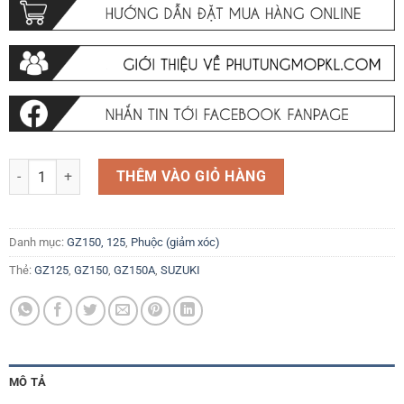
1,600,000 ₫.
Phuộc sau zin chính hãng Suzuki GZ150A GZ125HS và các dòng xe t
THÊM VÀO GIỎ HÀNG
Danh mục:
GZ150, 125
,
Phuộc (giảm xóc)
Thẻ:
GZ125
,
GZ150
,
GZ150A
,
SUZUKI
MÔ TẢ