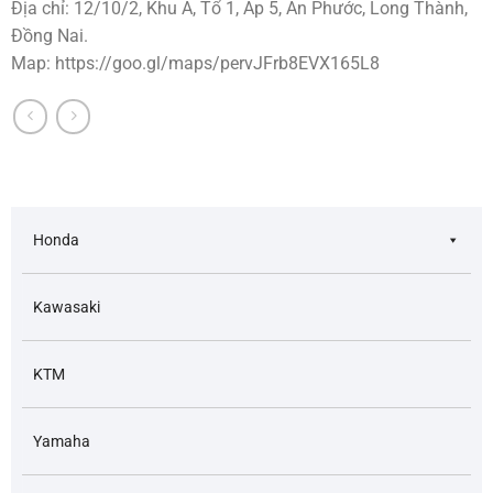
Địa chỉ: 12/10/2, Khu A, Tổ 1, Ấp 5, An Phước, Long Thành,
Đồng Nai.
Map: https://goo.gl/maps/pervJFrb8EVX165L8
Honda
Kawasaki
KTM
Yamaha