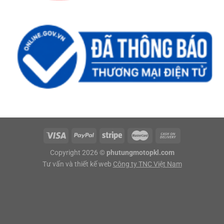
Copyright 2026 ©
phutungmotopkl.com
Tư vấn và thiết kế web
Công ty TNC Việt Nam