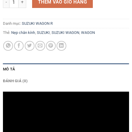
THÊM VÀO GIỎ HÀNG
Danh mục:
SUZUKI WAGON R
Thẻ:
Nẹp chân kính
,
SUZUKI
,
SUZUKI WAGON
,
WAGON
MÔ TẢ
ĐÁNH GIÁ (0)