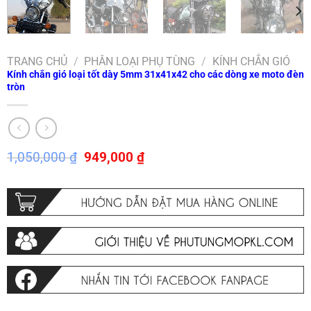
TRANG CHỦ
/
PHÂN LOẠI PHỤ TÙNG
/
KÍNH CHẮN GIÓ
Kính chắn gió loại tốt dày 5mm 31x41x42 cho các dòng xe moto đèn
tròn
Giá
Giá
1,050,000
₫
949,000
₫
gốc
hiện
là:
tại
1,050,000 ₫.
là:
949,000 ₫.