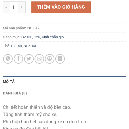
Kính chắn gió loại tốt dày 5mm 31x41x42 cho các dòng xe moto đèn t
THÊM VÀO GIỎ HÀNG
Mã sản phẩm:
PKL017
Danh mục:
GZ150, 125
,
Kính chắn gió
Thẻ:
GZ150
,
SUZUKI
MÔ TẢ
ĐÁNH GIÁ (0)
Chi tiết hoàn thiện và độ bền cao.
Tăng tính thẩm mỹ cho xe.
Phù hợp hầu hết các dòng xe có đèn tròn
Kính có độ đàn hồi tốt.