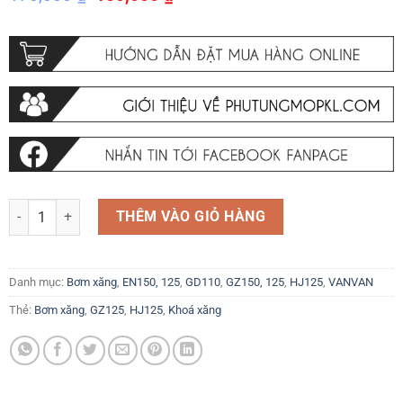
gốc
hiện
là:
tại
170,000 ₫.
là:
150,000 ₫.
Khoá xăng Bơm xăng cơ Suzuki GZ125HS HJ125K-2A EN125 GS125 H
THÊM VÀO GIỎ HÀNG
Danh mục:
Bơm xăng
,
EN150, 125
,
GD110
,
GZ150, 125
,
HJ125
,
VANVAN
Thẻ:
Bơm xăng
,
GZ125
,
HJ125
,
Khoá xăng