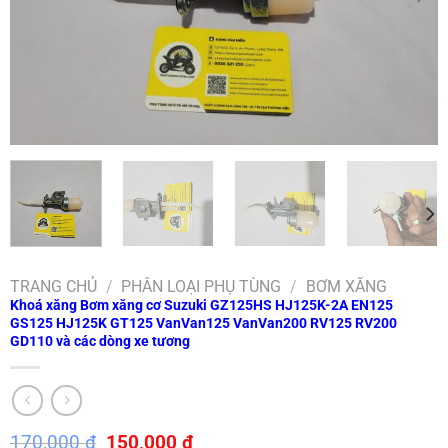
TRANG CHỦ
/
PHÂN LOẠI PHỤ TÙNG
/
BƠM XĂNG
Khoá xăng Bơm xăng cơ Suzuki GZ125HS HJ125K-2A EN125
GS125 HJ125K GT125 VanVan125 VanVan200 RV125 RV200
GD110 và các dòng xe tương
Giá
Giá
170,000
₫
150,000
₫