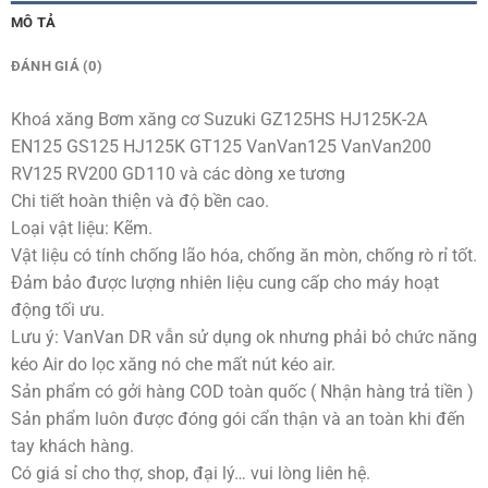
MÔ TẢ
ĐÁNH GIÁ (0)
Khoá xăng Bơm xăng cơ Suzuki GZ125HS HJ125K-2A
EN125 GS125 HJ125K GT125 VanVan125 VanVan200
RV125 RV200 GD110 và các dòng xe tương
Chi tiết hoàn thiện và độ bền cao.
Loại vật liệu: Kẽm.
Vật liệu có tính chống lão hóa, chống ăn mòn, chống rò rỉ tốt.
Đảm bảo được lượng nhiên liệu cung cấp cho máy hoạt
động tối ưu.
Lưu ý: VanVan DR vẫn sử dụng ok nhưng phải bỏ chức năng
kéo Air do lọc xăng nó che mất nút kéo air.
Sản phẩm có gởi hàng COD toàn quốc ( Nhận hàng trả tiền )
Sản phẩm luôn được đóng gói cẩn thận và an toàn khi đến
tay khách hàng.
Có giá sỉ cho thợ, shop, đại lý… vui lòng liên hệ.