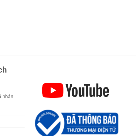
ch
á nhân