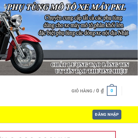
0
₫
0
GIỎ HÀNG /
ĐĂNG NHẬP