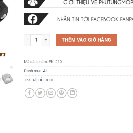
Gù nâng ghi đông tay lái CNC 22-28 số lượng
THÊM VÀO GIỎ HÀNG
Mã sản phẩm:
PKL210
Danh mục:
All
Thẻ:
All
,
ĐỒ CHƠI