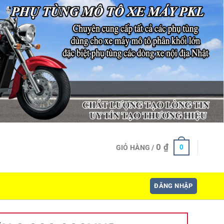
0
₫
0
GIỎ HÀNG /
ĐĂNG NHẬP