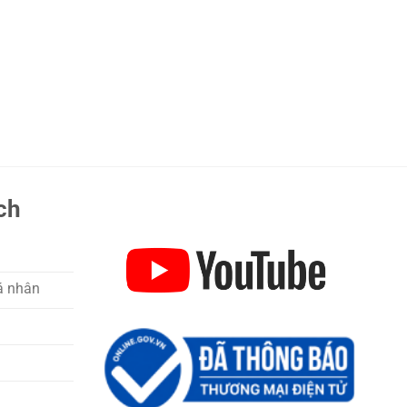
ch
á nhân