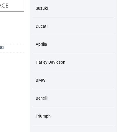
Suzuki
5 số lượng
Ducati
Aprilia
UKI
Harley Davidson
BMW
Benelli
Triumph