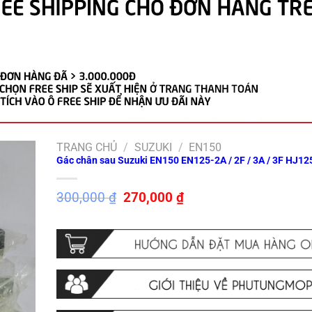
TRANG CHỦ
/
SUZUKI
/
EN150
Gác chân sau Suzuki EN150 EN125-2A / 2F / 3A / 3F HJ12
Giá
Giá
300,000
₫
270,000
₫
gốc
hiện
là:
tại
300,000 ₫.
là:
270,000 ₫.