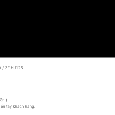
A / 3F HJ125
ền )
đến tay khách hàng.