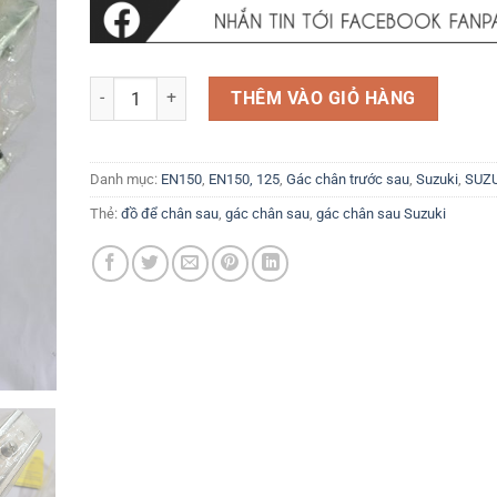
Gác chân sau Suzuki EN150 EN125-2A / 2F / 3A / 3F HJ12
THÊM VÀO GIỎ HÀNG
Danh mục:
EN150
,
EN150, 125
,
Gác chân trước sau
,
Suzuki
,
SUZ
Thẻ:
đồ để chân sau
,
gác chân sau
,
gác chân sau Suzuki