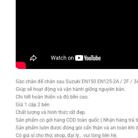
Gác chân để chân sau Suzuki EN150 EN125-2A / 2F / 3
Giúp sẽ hoạt động và vận hành giống nguyên bản.
Chi tiết hoàn thiện và độ bền cao.
Giá 1 cặp 2 bên
Chất lượng và hình thức rất đẹp.
Sản phẩm có gởi hàng COD toàn quốc ( Nhận hàng trả ti
Sản phẩm luôn được đóng gói cẩn thận và an toàn khi 
Có giá sỉ cho thợ, shop, đại lý… vui lòng liên hệ.