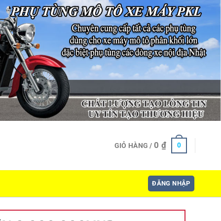
0
₫
0
GIỎ HÀNG /
ĐĂNG NHẬP