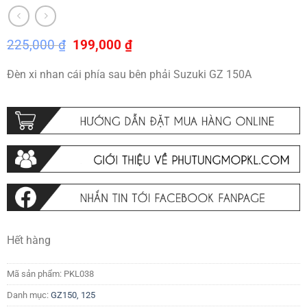
Giá
Giá
225,000
₫
199,000
₫
gốc
hiện
là:
tại
Đèn xi nhan cái phía sau bên phải Suzuki GZ 150A
225,000 ₫.
là:
199,000 ₫.
Hết hàng
Mã sản phẩm:
PKL038
Danh mục:
GZ150, 125